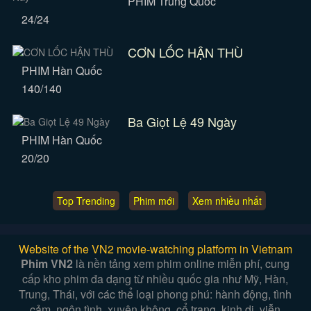
PHIM Trung Quốc
24/24
CƠN LỐC HẬN THÙ
PHIM Hàn Quốc
140/140
Ba Giọt Lệ 49 Ngày
PHIM Hàn Quốc
20/20
Top Trending
Phim mới
Xem nhiều nhất
Website of the VN2 movie-watching platform in Vietnam
Phim VN2
là nền tảng xem phim online miễn phí, cung
cấp kho phim đa dạng từ nhiều quốc gia như Mỹ, Hàn,
Trung, Thái, với các thể loại phong phú: hành động, tình
cảm, ngôn tình, xuyên không, cổ trang, kinh dị, viễn