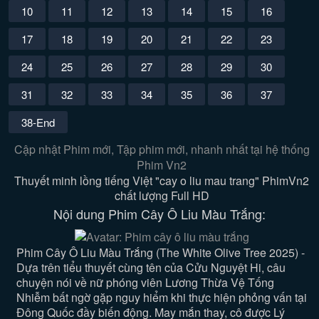
10
11
12
13
14
15
16
17
18
19
20
21
22
23
24
25
26
27
28
29
30
31
32
33
34
35
36
37
38-End
Cập nhật Phim mới, Tập phim mới, nhanh nhất tại hệ thống
Phim Vn2
Thuyết minh lồng tiếng Việt "cay o liu mau trang" PhimVn2
chất lượng Full HD
Nội dung Phim Cây Ô Liu Màu Trắng:
Phim Cây Ô Liu Màu Trắng (The White Olive Tree 2025) -
Dựa trên tiểu thuyết cùng tên của Cửu Nguyệt Hi, câu
chuyện nói về nữ phóng viên Lương Thừa Vệ Tống
Nhiễm bất ngờ gặp nguy hiểm khi thực hiện phỏng vấn tại
Đông Quốc đầy biến động. May mắn thay, cô được Lý