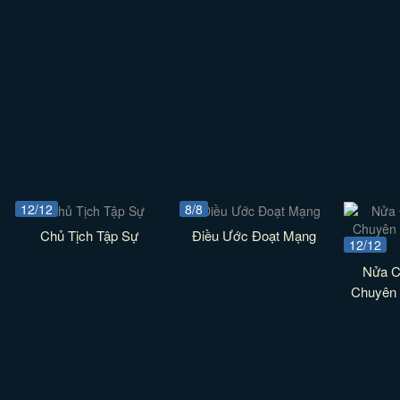
12/12
8/8
Chủ Tịch Tập Sự
Điều Ước Đoạt Mạng
12/12
Nửa C
Chuyên 