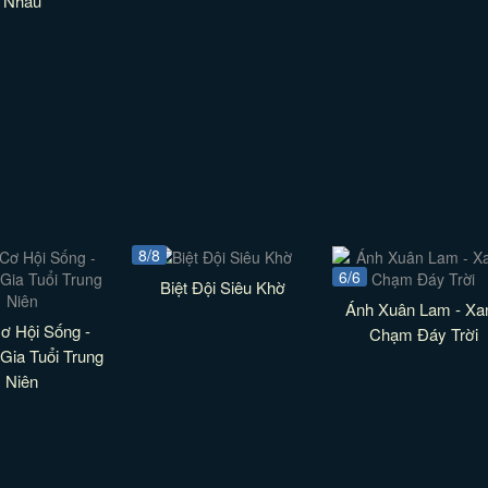
Nhau
8/8
6/6
Biệt Đội Siêu Khờ
Ánh Xuân Lam - Xa
ơ Hội Sống -
Chạm Đáy Trời
Gia Tuổi Trung
Niên