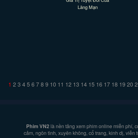
Lãng Mạn
1
2
3
4
5
6
7
8
9
10
11
12
13
14
15
16
17
18
19
20
2
Phim VN2
là nền tảng xem phim online miễn phí, c
cảm, ngôn tình, xuyên không, cổ trang, kinh dị, viễ