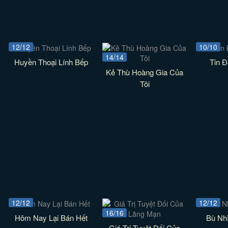
12/12
10/10
14/14
Huyền Thoại Lính Bếp
Tin Đ
Kẻ Thù Hoàng Gia Của
Tôi
12/12
12/12
16/16
Hôm Nay Lại Bán Hết
Bù Nh
Giá Trị Tuyệt Đối Của