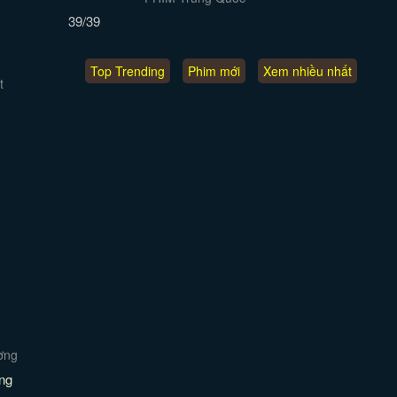
39/39
Top Trending
Phim mới
Xem nhiều nhất
ng