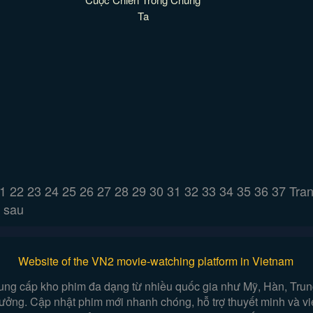
Ta
1
22
23
24
25
26
27
28
29
30
31
32
33
34
35
36
37
Tra
sau
Website of the VN2 movie-watching platform in Vietnam
ung cấp kho phim đa dạng từ nhiều quốc gia như Mỹ, Hàn, Trung,
n tưởng. Cập nhật phim mới nhanh chóng, hỗ trợ thuyết minh và 