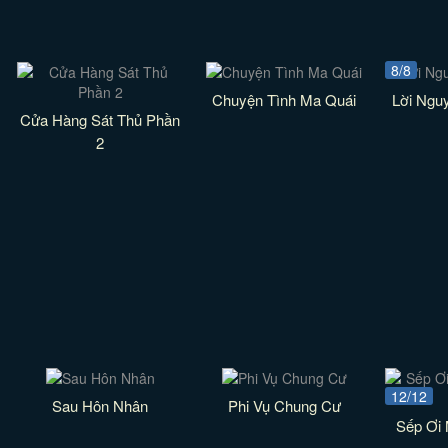
8/8
Chuyện Tình Ma Quái
Lời Ngu
Cửa Hàng Sát Thủ Phần
2
12/12
Sau Hôn Nhân
Phi Vụ Chung Cư
Sếp Ơi