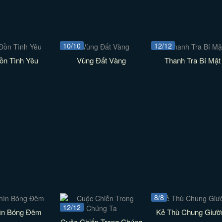
10/10
12/12
ồn Tình Yêu
Vùng Đất Vàng
Thanh Tra Bí Mật
8/8
12/12
ìn Bóng Đêm
Kẻ Thù Chung Giườ
Cuộc Chiến Trong Chúng