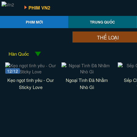
PHIM VN2
PHIM MỚI
TRUNG QUỐC
THỂ LOẠI
Hàn Quốc
12/12
Kẹo ngọt tình yêu - Our
Ngoại Tình Đã Nhằm
Sếp C
Sticky Love
Nhò Gì