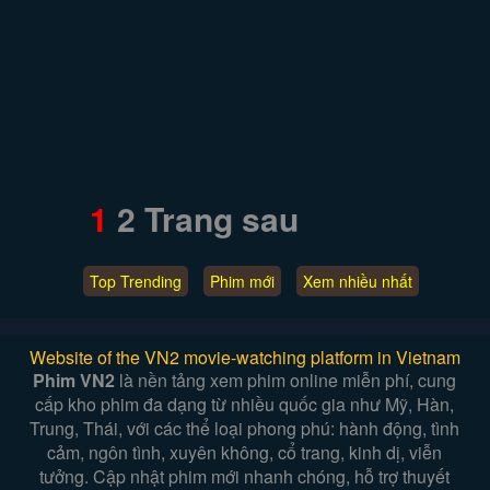
1
2
Trang sau
Top Trending
Phim mới
Xem nhiều nhất
Website of the VN2 movie-watching platform in Vietnam
Phim VN2
là nền tảng xem phim online miễn phí, cung
cấp kho phim đa dạng từ nhiều quốc gia như Mỹ, Hàn,
Trung, Thái, với các thể loại phong phú: hành động, tình
cảm, ngôn tình, xuyên không, cổ trang, kinh dị, viễn
tưởng. Cập nhật phim mới nhanh chóng, hỗ trợ thuyết