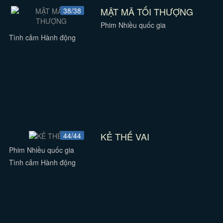
MẬT MÃ TỐI THƯỢNG
38/38
Phim Nhiều quốc gia
Tình cảm Hành động
KẺ THẾ VAI
44/44
Phim Nhiều quốc gia
Tình cảm Hành động