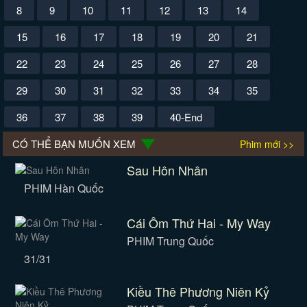
8
9
10
11
12
13
14
15
16
17
18
19
20
21
22
23
24
25
26
27
28
29
30
31
32
33
34
35
36
37
38
39
40-End
CÓ THỂ BẠN MUỐN XEM
Phim mới >>
Sau Hôn Nhân
PHIM Hàn Quốc
Cái Ôm Thứ Hai - My Way
PHIM Trung Quốc
31/31
Kiều Thê Phương Niên Kỷ