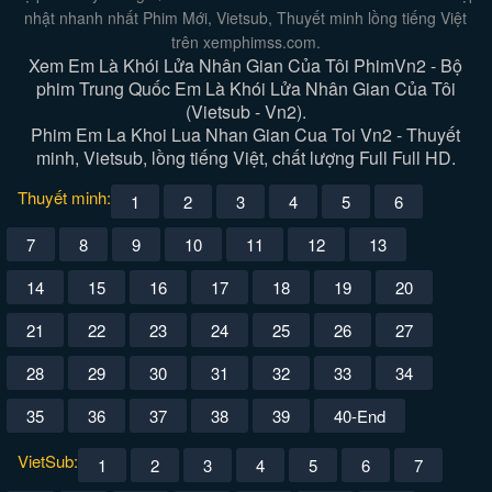
nhật nhanh nhất Phim Mới, Vietsub, Thuyết minh lồng tiếng Việt
trên xemphimss.com.
Xem Em Là Khói Lửa Nhân Gian Của Tôi PhimVn2 - Bộ
phim Trung Quốc Em Là Khói Lửa Nhân Gian Của Tôi
(Vietsub - Vn2).
Phim Em La Khoi Lua Nhan Gian Cua Toi Vn2 - Thuyết
minh, Vietsub, lồng tiếng Việt, chất lượng Full Full HD.
Thuyết minh:
1
2
3
4
5
6
7
8
9
10
11
12
13
14
15
16
17
18
19
20
21
22
23
24
25
26
27
28
29
30
31
32
33
34
35
36
37
38
39
40-End
VietSub:
1
2
3
4
5
6
7