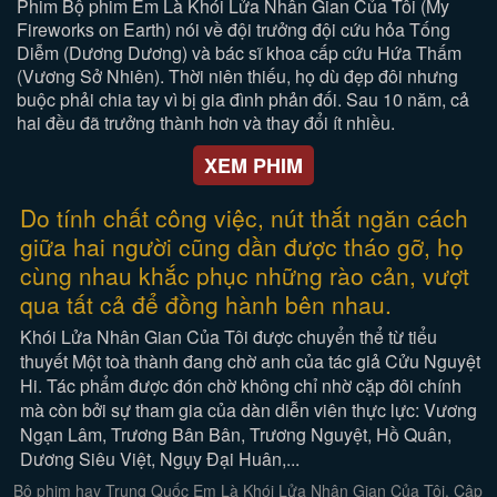
Phim Bộ phim Em Là Khói Lửa Nhân Gian Của Tôi (My
Fireworks on Earth) nói về đội trưởng đội cứu hỏa Tống
Diễm (Dương Dương) và bác sĩ khoa cấp cứu Hứa Thấm
(Vương Sở Nhiên). Thời niên thiếu, họ dù đẹp đôi nhưng
buộc phải chia tay vì bị gia đình phản đối. Sau 10 năm, cả
hai đều đã trưởng thành hơn và thay đổi ít nhiều.
XEM PHIM
Do tính chất công việc, nút thắt ngăn cách
giữa hai người cũng dần được tháo gỡ, họ
cùng nhau khắc phục những rào cản, vượt
qua tất cả để đồng hành bên nhau.
Khói Lửa Nhân Gian Của Tôi được chuyển thể từ tiểu
thuyết Một toà thành đang chờ anh của tác giả Cửu Nguyệt
Hi. Tác phẩm được đón chờ không chỉ nhờ cặp đôi chính
mà còn bởi sự tham gia của dàn diễn viên thực lực: Vương
Ngạn Lâm, Trương Bân Bân, Trương Nguyệt, Hồ Quân,
Dương Siêu Việt, Ngụy Đại Huân,...
Bộ phim hay Trung Quốc Em Là Khói Lửa Nhân Gian Của Tôi. Cập