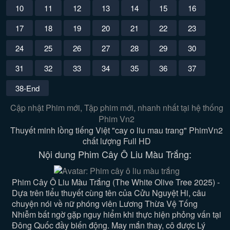
10
11
12
13
14
15
16
17
18
19
20
21
22
23
24
25
26
27
28
29
30
31
32
33
34
35
36
37
38-End
Cập nhật Phim mới, Tập phim mới, nhanh nhất tại hệ thống
Phim Vn2
Thuyết minh lồng tiếng Việt "cay o liu mau trang" PhimVn2
chất lượng Full HD
Nội dung Phim Cây Ô Liu Màu Trắng:
Phim Cây Ô Liu Màu Trắng (The White Olive Tree 2025) -
Dựa trên tiểu thuyết cùng tên của Cửu Nguyệt Hi, câu
chuyện nói về nữ phóng viên Lương Thừa Vệ Tống
Nhiễm bất ngờ gặp nguy hiểm khi thực hiện phỏng vấn tại
Đông Quốc đầy biến động. May mắn thay, cô được Lý