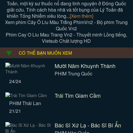
Toản, một kỹ sư thuốc nổ đang tình nguyện ở Đông Quốc
giải cứu. Tính cách hòa nhã và tốt bụng của Lý Toản đã
khiến Tống Nhiễm xiêu lòng...
[Xem thêm]
Xem phim Cây Ô Liu Màu Trắng PhimVn2 - Bộ phim Trung
Quốc Vn2
Phim Cay O Liu Mau Trang Vn2 - Thuyết minh Lồng tiếng,
Vietsub Chất lượng HD
CÓ THỂ BẠN MUỐN XEM
Mười Năm Khuynh Thành
PHIM Trung Quốc
24/24
Trái Tim Giam Cầm
PHIM Thái Lan
21/21
Bác Sĩ Xứ Lạ - Bác Sĩ Bí Ẩn
PHIM Hàn Quốc