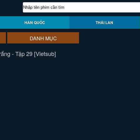
HÀN QUỐC
THÁI LAN
DANH MỤC
ắng - Tập 29 [Vietsub]