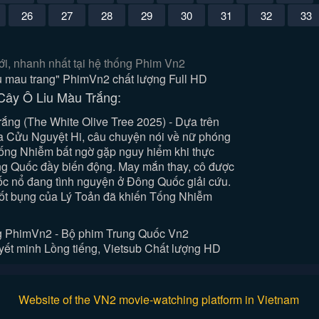
26
27
28
29
30
31
32
33
i, nhanh nhất tại hệ thống Phim Vn2
liu mau trang" PhimVn2 chất lượng Full HD
Cây Ô Liu Màu Trắng:
ắng (The White Olive Tree 2025) - Dựa trên
ủa Cửu Nguyệt Hi, câu chuyện nói về nữ phóng
ng Nhiễm bất ngờ gặp nguy hiểm khi thực
ng Quốc đầy biến động. May mắn thay, cô được
ốc nổ đang tình nguyện ở Đông Quốc giải cứu.
tốt bụng của Lý Toản đã khiến Tống Nhiễm
g PhimVn2 - Bộ phim Trung Quốc Vn2
ết minh Lồng tiếng, Vietsub Chất lượng HD
Website of the VN2 movie-watching platform in Vietnam