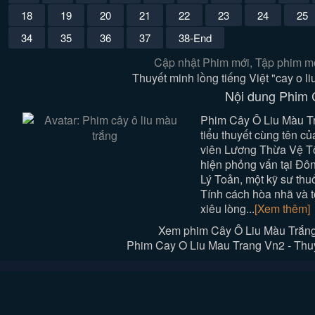
18
19
20
21
22
23
24
25
34
35
36
37
38-End
Cập nhật Phim mới, Tập phim mớ
Thuyết minh lồng tiếng Việt "cay o 
Nội dung Phim 
Phim Cây Ô Liu Màu Tr
tiểu thuyết cùng tên c
viên Lương Thừa Vệ Tố
hiện phỏng vấn tại Đô
Lý Toản, một kỹ sư thu
Tính cách hòa nhã và 
xiêu lòng...
[Xem thêm]
Xem phim Cây Ô Liu Màu Trắn
Phim Cay O Liu Mau Trang Vn2 - Thuy