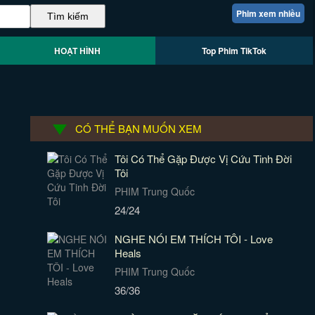
Phim xem nhiều
HOẠT HÌNH
Top Phim TikTok
CÓ THỂ BẠN MUỐN XEM
Tôi Có Thể Gặp Được Vị Cứu Tinh Đời
Tôi
PHIM Trung Quốc
24/24
NGHE NÓI EM THÍCH TÔI - Love
Heals
PHIM Trung Quốc
36/36