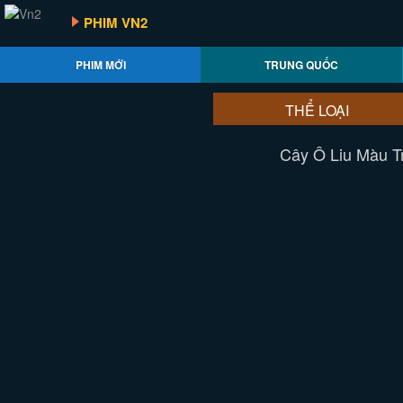
PHIM VN2
PHIM MỚI
TRUNG QUỐC
THỂ LOẠI
Cây Ô Liu Màu Tr