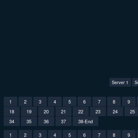
Server 1
S
1
2
3
4
5
6
7
8
9
18
19
20
21
22
23
24
25
34
35
36
37
38-End
1
2
3
4
5
6
7
8
9