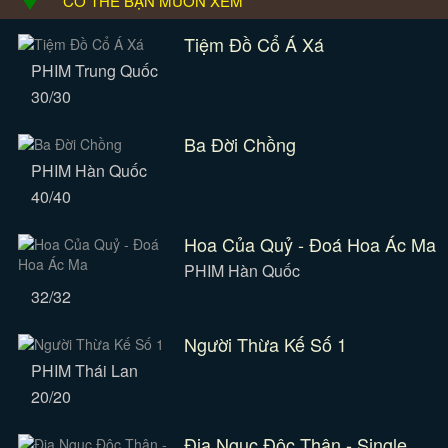
CÓ THỂ BẠN MUỐN XEM
Tiệm Đồ Cổ Á Xá
PHIM Trung Quốc
30/30
Ba Đời Chồng
PHIM Hàn Quốc
40/40
Hoa Của Quỷ - Đoá Hoa Ác Ma
PHIM Hàn Quốc
32/32
Người Thừa Kế Số 1
PHIM Thái Lan
20/20
Địa Ngục Độc Thân - Single