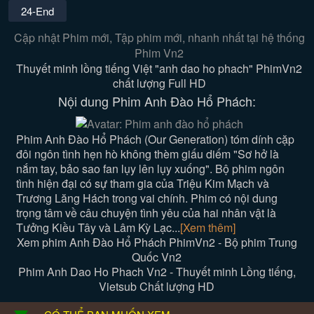
24-End
Cập nhật Phim mới, Tập phim mới, nhanh nhất tại hệ thống
Phim Vn2
Thuyết minh lồng tiếng Việt "anh dao ho phach" PhimVn2
chất lượng Full HD
Nội dung Phim Anh Đào Hổ Phách:
Phim Anh Đào Hổ Phách (Our Generation) tóm dính cặp
đôi ngôn tình hẹn hò không thèm giấu diếm "Sơ hở là
nắm tay, bảo sao fan lụy lên lụy xuống". Bộ phim ngôn
tình hiện đại có sự tham gia của Triệu Kim Mạch và
Trương Lăng Hách trong vai chính. Phim có nội dung
trọng tâm về câu chuyện tình yêu của hai nhân vật là
Tưởng Kiều Tây và Lâm Kỳ Lạc...
[Xem thêm]
Xem phim Anh Đào Hổ Phách PhimVn2 - Bộ phim Trung
Quốc Vn2
Phim Anh Dao Ho Phach Vn2 - Thuyết minh Lồng tiếng,
Vietsub Chất lượng HD