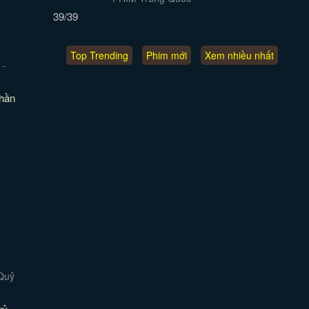
39/39
Top Trending
Phim mới
Xem nhiều nhất
Phần
ỷ -