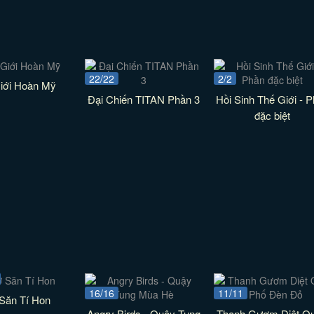
22/22
2/2
iới Hoàn Mỹ
Đại Chiến TITAN Phần 3
Hồi Sinh Thế Giới - 
đặc biệt
16/16
11/11
Săn Tí Hon
Angry Birds - Quậy Tung
Thanh Gươm Diệt Qu