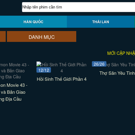
HÀN QUỐC
THÁI LAN
DANH MỤC
MỚI CẬP NHẬ
26/26
12/12
Thợ Săn Yêu Tinh
Hồi Sinh Thế Giới Phần 4
on Movie 43 -
 và Bản Giao
ng Địa Cầu