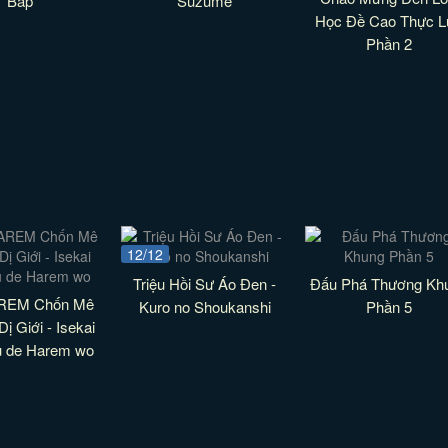
Bắp
Suzume
Học Đề Cao Thực L
Phần 2
12/12
Triệu Hồi Sư Áo Đen -
Đấu Phá Thương Kh
REM Chốn Mê
Kuro no Shoukanshi
Phần 5
ị Giới - Isekai
u de Harem wo