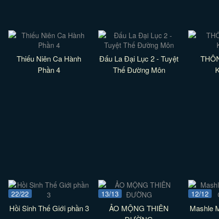
Thiếu Niên Ca Hành
Đấu La Đại Lục 2 - Tuyệt
THÔN
Phần 4
Thế Đường Môn
22/22
13/13
12/12
Hồi Sinh Thế Giới phần 3
ẢO MỘNG THIÊN
Mashle 