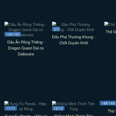
3/3
Thế G
100/100
Đấu Phá Thương Khung -
Dấu Ấn Rồng Thiêng -
OVA Duyên Khởi
Dragon Quest Dai no
Daibouke
148/148
11/11
12/12
Thợ 
Kung Fu Panda - Hiệp sỹ
Khổng Minh Thích Tiệc