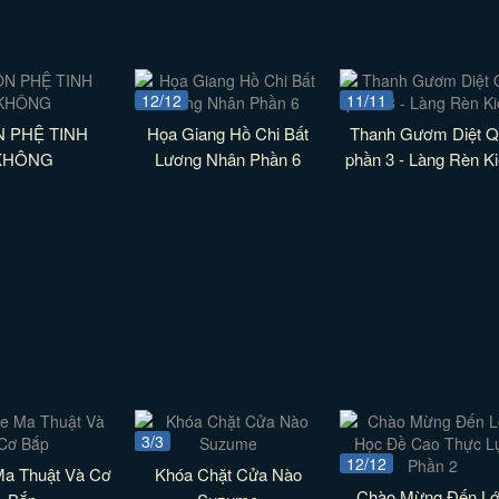
12/12
11/11
 PHỆ TINH
Họa Giang Hồ Chi Bất
Thanh Gươm Diệt Q
KHÔNG
Lương Nhân Phần 6
phần 3 - Làng Rèn K
3/3
12/12
Ma Thuật Và Cơ
Khóa Chặt Cửa Nào
Chào Mừng Đến L