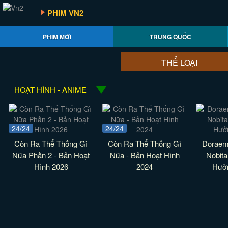
PHIM VN2
PHIM MỚI
TRUNG QUỐC
THỂ LOẠI
HOẠT HÌNH - ANIME
24/24
24/24
Còn Ra Thể Thống Gì
Còn Ra Thể Thống Gì
Doraem
Nữa Phần 2 - Bản Hoạt
Nữa - Bản Hoạt Hình
Nobita
Hình 2026
2024
Hưở