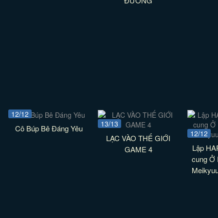
ĐƯỜNG
12/12
13/13
Cô Búp Bê Đáng Yêu
12/12
LẠC VÀO THẾ GIỚI
Lập HA
GAME 4
cung Ở D
Meikyu