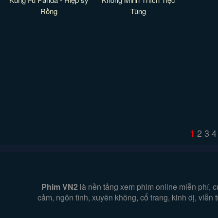
Rồng
Tùng
1
2
3
4
Phim VN2
là nền tảng xem phim online miễn phí, c
cảm, ngôn tình, xuyên không, cổ trang, kinh dị, viễ