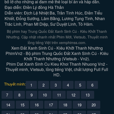
bỏ lỡ cho những ai đam mê thể loại bí ẩn và hấp dẫn.
Đạo diễn: Điền Lý đồng Hà Thản
Diễn viên: Địch Lệ Nhiệt Ba, Trần Tinh Húc, Điền Tiểu
Khiết, Đổng Sướng, Lâm Bằng, Lương Tụng Tình, Nhan
Trác Linh, Phan Mĩ Diệp, Sư Duyệt Linh, Tô Hâm.
Bộ phim hay Trung Quốc Đất Xanh Sinh Cú - Kiêu Khởi Thanh
Nhưỡng. Cập nhật nhanh nhất Phim Mới, Vietsub, Thuyết minh
lồng tiếng Việt trên xemphimss.com.
Xem Đất Xanh Sinh Cú - Kiêu Khởi Thanh Nhưỡng
PhimVn2 - Bộ phim Trung Quốc Đất Xanh Sinh Cú - Kiêu
Khởi Thanh Nhưỡng (Vietsub - Vn2).
Phim Dat Xanh Sinh Cu Kieu Khoi Thanh Nhuong Vn2 -
Thuyết minh, Vietsub, lồng tiếng Việt, chất lượng Full Full
HD.
Thuyết minh:
1
2
3
4
5
6
7
8
9
10
11
12
13
14
15
16
17
18
19
20