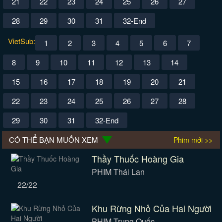
21
22
23
24
25
26
27
28
29
30
31
32-End
VietSub:
1
2
3
4
5
6
7
8
9
10
11
12
13
14
15
16
17
18
19
20
21
22
23
24
25
26
27
28
29
30
31
32-End
CÓ THỂ BẠN MUỐN XEM
Phim mới >>
Thầy Thuốc Hoàng Gia
PHIM Thái Lan
22/22
Khu Rừng Nhỏ Của Hai Người
PHIM Trung Quốc