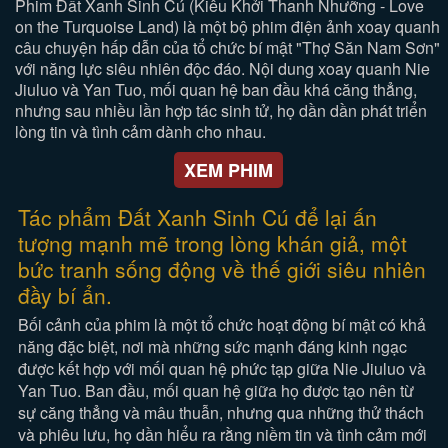
Phim Đất Xanh Sinh Cú (Kiêu Khởi Thanh Nhưỡng - Love
on the Turquoise Land) là một bộ phim điện ảnh xoay quanh
câu chuyện hấp dẫn của tổ chức bí mật "Thợ Săn Nam Sơn"
với năng lực siêu nhiên độc đáo. Nội dung xoay quanh Nie
Jiuluo và Yan Tuo, mối quan hệ ban đầu khá căng thẳng,
nhưng sau nhiều lần hợp tác sinh tử, họ dần dần phát triển
lòng tin và tình cảm dành cho nhau.
XEM PHIM
Tác phẩm Đất Xanh Sinh Cú để lại ấn
tượng mạnh mẽ trong lòng khán giả, một
bức tranh sống động về thế giới siêu nhiên
đầy bí ẩn.
Bối cảnh của phim là một tổ chức hoạt động bí mật có khả
năng đặc biệt, nơi mà những sức mạnh đáng kinh ngạc
được kết hợp với mối quan hệ phức tạp giữa Nie Jiuluo và
Yan Tuo. Ban đầu, mối quan hệ giữa họ được tạo nên từ
sự căng thẳng và mâu thuẫn, nhưng qua những thử thách
và phiêu lưu, họ dần hiểu ra rằng niềm tin và tình cảm mới