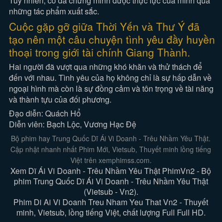
Tuy nhiên, cô đã chứng minh được thực lực của mình qua
những tác phẩm xuất sắc.
Cuộc gặp gỡ giữa Thời Yến và Thư Ý đã
tạo nên một câu chuyện tình yêu đầy huyền
thoại trong giới tài chính Giang Thành.
Hai người đã vượt qua những khó khăn và thử thách để
đến với nhau. Tình yêu của họ không chỉ là sự hấp dẫn về
ngoại hình mà còn là sự đồng cảm và tôn trọng về tài năng
và thành tựu của đối phương.
Đạo diễn: Quách Hổ
Diễn viên: Bạch Lộc, Vương Hạc Đệ
Bộ phim hay Trung Quốc Dĩ Ái Vi Doanh - Trêu Nhầm Yêu Thật.
Cập nhật nhanh nhất Phim Mới, Vietsub, Thuyết minh lồng tiếng
Việt trên xemphimss.com.
Xem Dĩ Ái Vi Doanh - Trêu Nhầm Yêu Thật PhimVn2 - Bộ
phim Trung Quốc Dĩ Ái Vi Doanh - Trêu Nhầm Yêu Thật
(Vietsub - Vn2).
Phim Di Ai Vi Doanh Treu Nham Yeu That Vn2 - Thuyết
minh, Vietsub, lồng tiếng Việt, chất lượng Full Full HD.