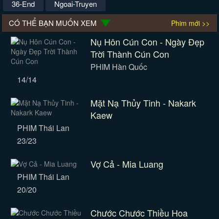
36-End
Ngoai-Truyen
CÓ THỂ BẠN MUỐN XEM
Phim mới >>
Nụ Hôn Cún Con - Ngày Đẹp
Trời Thành Cún Con
PHIM Hàn Quốc
14/14
Mặt Nạ Thủy Tinh - Nakark
Kaew
PHIM Thái Lan
23/23
Vợ Cả - Mia Luang
PHIM Thái Lan
20/20
Chước Chước Thiều Hoa