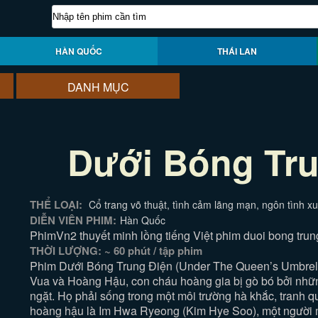
HÀN QUỐC
THÁI LAN
DANH MỤC
Dưới Bóng Tru
THỂ LOẠI:
Cổ trang võ thuật, tình cảm lãng mạn, ngôn tình x
DIỄN VIÊN PHIM:
Hàn Quốc
PhimVn2 thuyết minh lồng tiếng Việt phim duoi bong trun
THỜI LƯỢNG: ~ 60 phút / tập phim
Phim Dưới Bóng Trung Điện (Under The Queen’s Umbrella)
Vua và Hoàng Hậu, con cháu hoàng gia bị gò bó bởi nhữn
ngặt. Họ phải sống trong một môi trường hà khắc, tranh q
hoàng hậu là Im Hwa Ryeong (Kim Hye Soo), một người