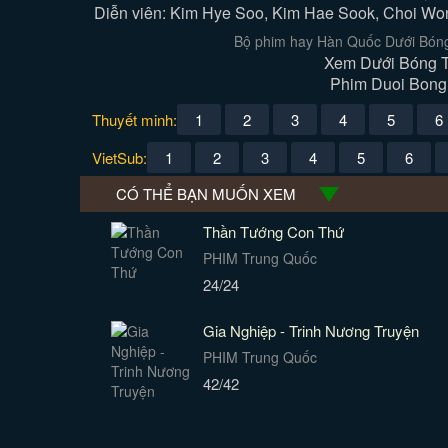
Diễn viên: Kim Hye Soo, Kim Hae Sook, Choi Wo
Bộ phim hay Hàn Quốc Dưới Bóng 
Xem Dưới Bóng T
Phim Duoi Bong T
Thuyết minh:
1
2
3
4
5
6
VietSub:
1
2
3
4
5
6
CÓ THỂ BẠN MUỐN XEM
Thần Tướng Con Thứ
PHIM Trung Quốc
24/24
Gia Nghiệp - Trinh Nương Truyện
PHIM Trung Quốc
42/42