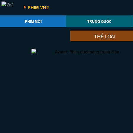
PHIM VN2
PHIM MỚI
TRUNG QUỐC
THỂ LOẠI