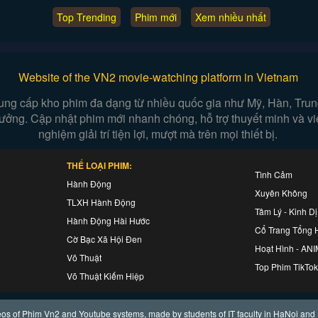
Top Trending
Phim mới
Xem nhiều nhất
Website of the VN2 movie-watching platform in Vietnam
ung cấp kho phim đa dạng từ nhiều quốc gia như Mỹ, Hàn, Trung,
n tưởng. Cập nhật phim mới nhanh chóng, hỗ trợ thuyết minh và 
nghiệm giải trí tiện lợi, mượt mà trên mọi thiết bị.
THỂ LOẠI PHIM:
Tình Cảm
Hành Động
Xuyên Không
TLXH Hành Động
Tâm Lý - Kinh Dị
Hành Động Hài Hước
Cổ Trang Tổng 
Cờ Bạc Xã Hội Đen
Hoạt Hình - AN
Võ Thuật
Top Phim TikTok
Võ Thuật Kiếm Hiệp
deos of Phim Vn2 and Youtube systems, made by students of IT faculty in HaNoi and