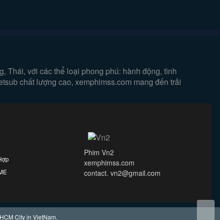
 Thái, với các thể loại phong phú: hành động, tình
vietsub chất lượng cao, xemphimss.com mang đến trải
Phim Vn2
Hợp
xemphimss.com
IME
contact. vn2@gmail.com
 HCM City in VietNam.