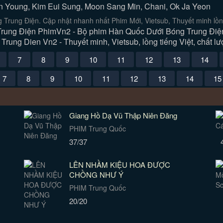
n Young, Kim Eui Sung, Moon Sang Min, Chani, Ok Ja Yeon
Trung Điện. Cập nhật nhanh nhất Phim Mới, Vietsub, Thuyết minh lồn
rung Điện PhimVn2 - Bộ phim Hàn Quốc Dưới Bóng Trung Điện 
rung Dien Vn2 - Thuyết minh, Vietsub, lồng tiếng Việt, chất lư
7
8
9
10
11
12
13
14
7
8
9
10
11
12
13
14
15
Giang Hồ Dạ Vũ Thập Niên Đăng
PHIM Trung Quốc
37/37
LÊN NHẦM KIỆU HOA ĐƯỢC
CHỒNG NHƯ Ý
PHIM Trung Quốc
20/20