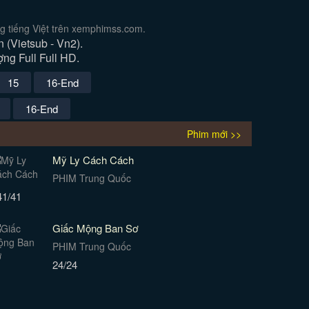
g tiếng Việt trên xemphimss.com.
(Vietsub - Vn2).
ợng Full Full HD.
15
16-End
16-End
Phim mới >>
Mỹ Ly Cách Cách
PHIM Trung Quốc
41/41
Giấc Mộng Ban Sơ
PHIM Trung Quốc
24/24