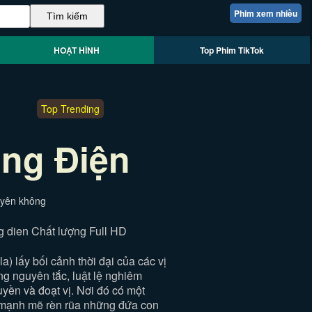
Phim xem nhiều
HOẠT HÌNH
Top Phim TikTok
Top Trending
ng Điện
uyên không
g dien Chất lượng Full HD
 lấy bối cảnh thời đại của các vị
g nguyên tắc, luật lệ nghiêm
uyền và đoạt vị. Nơi đó có một
 mạnh mẽ rèn rũa những đứa con