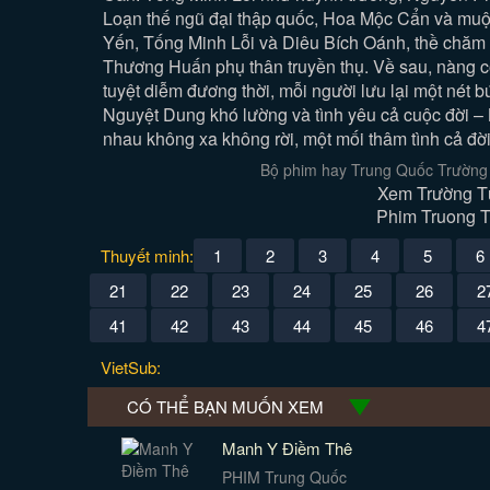
Loạn thế ngũ đại thập quốc, Hoa Mộc Cẩn và muội 
Yến, Tống Minh Lỗi và Diêu Bích Oánh, thề chăm
Thương Huấn phụ thân truyền thụ. Về sau, nàng cò
tuyệt diễm đương thời, mỗi người lưu lại một nét
Nguyệt Dung khó lường và tình yêu cả cuộc đời – 
nhau không xa không rời, một mối thâm tình cả đờ
Bộ phim hay Trung Quốc Trường 
Xem Trường Tư
Phim Truong Tu
Thuyết minh:
1
2
3
4
5
6
21
22
23
24
25
26
2
41
42
43
44
45
46
4
VietSub:
CÓ THỂ BẠN MUỐN XEM
Manh Y Điềm Thê
PHIM Trung Quốc