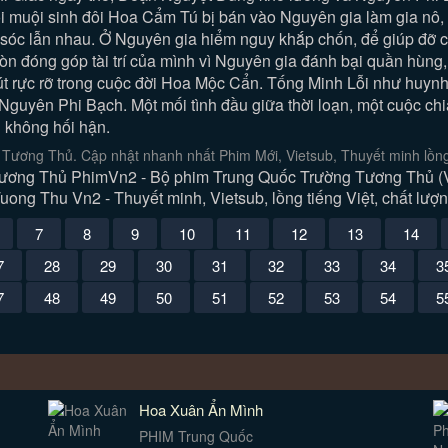
muội sinh đôi Hoa Cẩm Tú bị bán vào Nguyên gia làm gia nô, kế
 sóc lẫn nhau. Ở Nguyên gia hiểm nguy khắp chốn, để giúp đ
n đóng góp tài trí của mình vì Nguyên gia đánh bại quần hùng, 
 bút rực rỡ trong cuộc đời Hoa Mộc Cẩn. Tống Minh Lỗi như huy
Nguyên Phi Bạch. Một mối tình đầu giữa thời loạn, một cuộc chi
i không hối hận.
Tương Thủ. Cập nhật nhanh nhất Phim Mới, Vietsub, Thuyết minh lồng
ơng Thủ PhimVn2 - Bộ phim Trung Quốc Trường Tương Thủ (Vi
ong Thu Vn2 - Thuyết minh, Vietsub, lồng tiếng Việt, chất lượn
7
8
9
10
11
12
13
14
7
28
29
30
31
32
33
34
3
7
48
49
50
51
52
53
54
5
Hoa Xuân Ẩn Mình
PHIM Trung Quốc