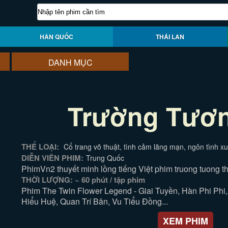
HÀN QUỐC
THÁI LAN
DANH MỤC
Trường Tươ
THỂ LOẠI:
Cổ trang võ thuật, tình cảm lãng mạn, ngôn tình x
DIỄN VIÊN PHIM:
Trung Quốc
PhimVn2 thuyết minh lồng tiếng Việt phim truong tuong t
THỜI LƯỢNG: ~ 60 phút / tập phim
Phim The Twin Flower Legend - Giai Tuyền, Hàn Phi Ph
Hiểu Huệ, Quan Trí Bân, Vu Tiểu Đồng...
XEM PHIM