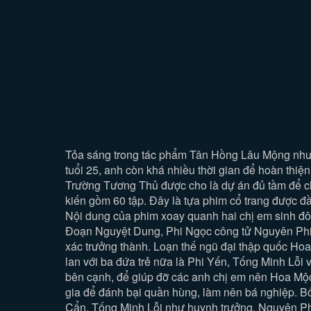
Tỏa sáng trong tác phẩm Tân Hồng Lâu Mộng nhưn
tuổi 25, anh còn khá nhiều thời gian để hoàn thiệ
Trường Tương Thủ được cho là dự án đủ tầm để ch
kiến gồm 60 tập. Đây là tựa phim cổ trang được đ
Nội dung của phim xoay quanh hai chị em sinh đ
Đoạn Nguyệt Dung, Phi Ngọc công tử Nguyên Phi G
xác trưởng thành. Loạn thế ngũ đại thập quốc Hoa
lan với ba đứa trẻ nữa là Phi Yến, Tống Minh Lỗi
bên cạnh, để giúp đỡ các anh chị em nên Hoa Mộc
gia để đánh bại quần hùng, làm nên bá nghiệp. Bốn
Cẩn. Tống Minh Lỗi như huynh trưởng, Nguyên Ph