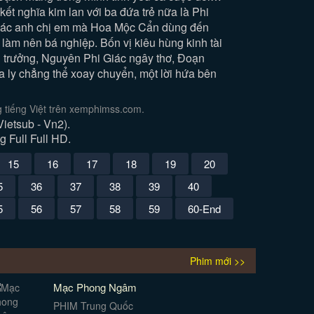
t nghĩa kim lan với ba đứa trẻ nữa là Phi
ỡ các anh chị em mà Hoa Mộc Cẩn dùng đến
làm nên bá nghiệp. Bốn vị kiêu hùng kinh tài
nh trưởng, Nguyên Phi Giác ngây thơ, Đoạn
a ly chẳng thể xoay chuyển, một lời hứa bên
 tiếng Việt trên xemphimss.com.
etsub - Vn2).
g Full Full HD.
15
16
17
18
19
20
5
36
37
38
39
40
5
56
57
58
59
60-End
Phim mới >>
Mạc Phong Ngâm
PHIM Trung Quốc