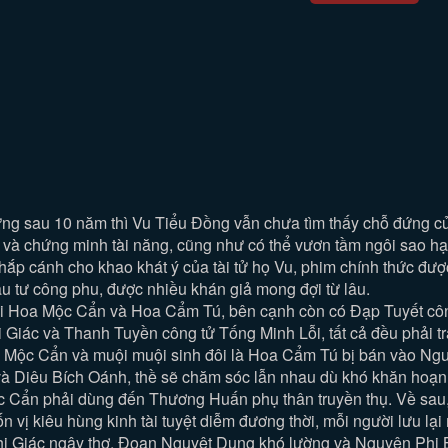
g sau 10 năm thì Vu Tiểu Đồng vẫn chưa tìm thấy chỗ đứng củ
n và chứng minh tài năng, cũng như có thể vươn tầm ngôi sao hạ
ắp cánh cho khao khát ý của tài tử họ Vu, phim chính thức đượ
ầu tư công phu, được nhiều khán giả mong đợi từ lâu.
ôi Hoa Mộc Cẩn và Hoa Cẩm Tú, bên cạnh còn có Đạp Tuyết cô
iác và Thanh Tuyền công tử Tống Minh Lỗi, tất cả đều phải trả
 Mộc Cẩn và muội muội sinh đôi là Hoa Cẩm Tú bị bán vào Nguyê
 và Diêu Bích Oánh, thề sẽ chăm sóc lẫn nhau dù khó khăn hoạn
 Cẩn phải dùng đến Thương Huấn phụ thân truyền thụ. Về sau, 
 vị kiêu hùng kinh tài tuyệt diễm đương thời, mỗi người lưu lại
i Giác ngây thơ, Đoạn Nguyệt Dung khó lường và Nguyên Phi 