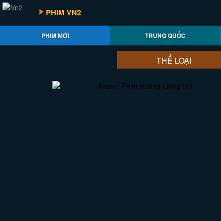
PHIM VN2
PHIM MỚI
TRUNG QUỐC
THỂ LOẠI