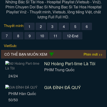
Những Bác Sĩ Tài Hoa - Hospital Playlist (Vietsub - Vn2).
Phim Chuyen Doi Bac Si Nhung Bac Si Tai Hoa Hospital
Playlist Vn2 - Thuyết minh, Vietsub, lồng tiếng Việt, chất
lượng Full Full HD.
Thuyết minh:
1
2
3
4
5
6
7
8
9
10
11
12-End
VietSub:
CÓ THỂ BẠN MUỐN XEM
Phim mới >>
Nữ Hoàng Part-time Là Tôi
PHIM Trung Quốc
24/24
GIA ĐÌNH ĐÁ QUÝ
PHIM Hàn Quốc
50/50