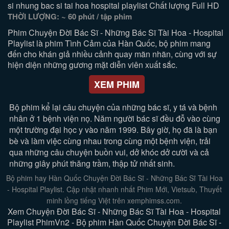
si nhung bac si tai hoa hospital playlist Chất lượng Full HD
THỜI LƯỢNG: ~ 60 phút / tập phim
Phim Chuyện Đời Bác Sĩ - Những Bác Sĩ Tài Hoa - Hospital
Playlist là phim Tình Cảm của Hàn Quốc, bộ phim mang
đến cho khán giả nhiều cảnh quay mãn nhãn, cùng với sự
hiện diện những gương mặt diễn viên xuất sắc.
XEM PHIM
Bộ phim kể lại câu chuyện của những bác sĩ, y tá và bệnh
nhân ở 1 bệnh viện nọ. Năm người bác sĩ đều đỗ vào cùng
một trường đại học y vào năm 1999. Bây giờ, họ đã là bạn
bè và làm việc cùng nhau trong cùng một bệnh viện, trải
qua những câu chuyện buồn vui, dở khóc dở cười và cả
những giây phút thăng trầm, thập tử nhất sinh.
Bộ phim hay Hàn Quốc Chuyện Đời Bác Sĩ - Những Bác Sĩ Tài Hoa
- Hospital Playlist. Cập nhật nhanh nhất Phim Mới, Vietsub, Thuyết
minh lồng tiếng Việt trên xemphimss.com.
Xem Chuyện Đời Bác Sĩ - Những Bác Sĩ Tài Hoa - Hospital
Playlist PhimVn2 - Bộ phim Hàn Quốc Chuyện Đời Bác Sĩ -