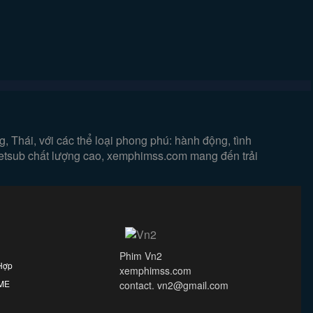
 Thái, với các thể loại phong phú: hành động, tình
vietsub chất lượng cao, xemphimss.com mang đến trải
Phim Vn2
Hợp
xemphimss.com
IME
contact. vn2@gmail.com