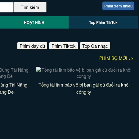
Phim xem nhiều
HOẠT HÌNH
Top Phim TikTok
Phim đầy đủ
Phim Tiktok
Top Ca nhạc
PHIM BỘ MỚI >>
Dùng Tài Năng
Tổng tài làm bảo vệ bị bạn gái cũ đuổi ra khỏi
àng Đế
công ty