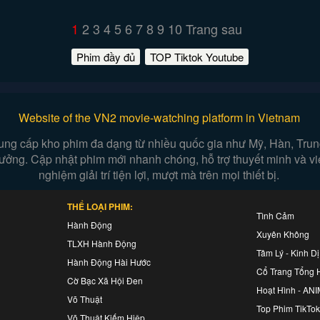
1
2
3
4
5
6
7
8
9
10
Trang sau
Phim đầy đủ
TOP Tiktok Youtube
Website of the VN2 movie-watching platform in Vietnam
ung cấp kho phim đa dạng từ nhiều quốc gia như Mỹ, Hàn, Trung,
n tưởng. Cập nhật phim mới nhanh chóng, hỗ trợ thuyết minh và 
nghiệm giải trí tiện lợi, mượt mà trên mọi thiết bị.
THỂ LOẠI PHIM:
Tình Cảm
Hành Động
Xuyên Không
TLXH Hành Động
Tâm Lý - Kinh Dị
Hành Động Hài Hước
Cổ Trang Tổng 
Cờ Bạc Xã Hội Đen
Hoạt Hình - AN
Võ Thuật
Top Phim TikTok
Võ Thuật Kiếm Hiệp