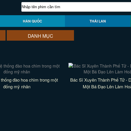
HÀN QUỐC
THÁI LAN
DANH MỤC
 thống đào hoa chìm trong một
Bác Sĩ Xuyên Thành Phế Tử - 
đống mỹ nhân
Một Bá Đạo Lên Làm Ho