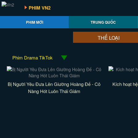
PHIM VN2
PHIM MỚI
TRUNG QUỐC
THỂ LOẠI
Phim Drama TikTok
Bị Người Yêu Đưa Lên Giường Hoàng Đế - Cô
Kích hoạt hệ
Nàng Hót Luôn Thái Giám