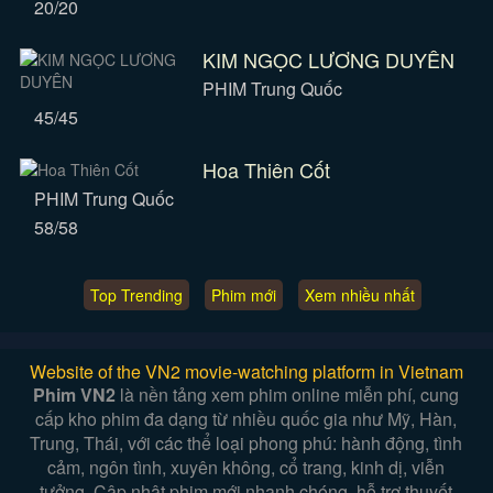
20/20
KIM NGỌC LƯƠNG DUYÊN
PHIM Trung Quốc
45/45
Hoa Thiên Cốt
PHIM Trung Quốc
58/58
Top Trending
Phim mới
Xem nhiều nhất
Website of the VN2 movie-watching platform in Vietnam
Phim VN2
là nền tảng xem phim online miễn phí, cung
cấp kho phim đa dạng từ nhiều quốc gia như Mỹ, Hàn,
Trung, Thái, với các thể loại phong phú: hành động, tình
cảm, ngôn tình, xuyên không, cổ trang, kinh dị, viễn
tưởng. Cập nhật phim mới nhanh chóng, hỗ trợ thuyết