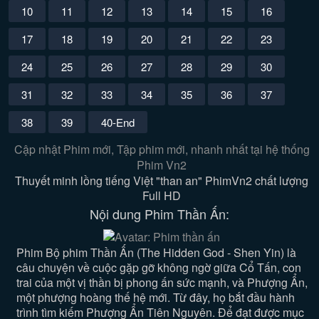
10
11
12
13
14
15
16
17
18
19
20
21
22
23
24
25
26
27
28
29
30
31
32
33
34
35
36
37
38
39
40-End
Cập nhật Phim mới, Tập phim mới, nhanh nhất tại hệ thống
Phim Vn2
Thuyết minh lồng tiếng Việt "than an" PhimVn2 chất lượng
Full HD
Nội dung Phim Thần Ấn:
Phim Bộ phim Thần Ấn (The Hidden God - Shen Yin) là
câu chuyện về cuộc gặp gỡ không ngờ giữa Cổ Tấn, con
trai của một vị thần bị phong ấn sức mạnh, và Phượng Ẩn,
một phượng hoàng thế hệ mới. Từ đây, họ bắt đầu hành
trình tìm kiếm Phượng Ẩn Tiên Nguyên. Để đạt được mục