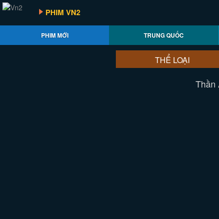
PHIM VN2
PHIM MỚI
TRUNG QUỐC
THỂ LOẠI
Thần 