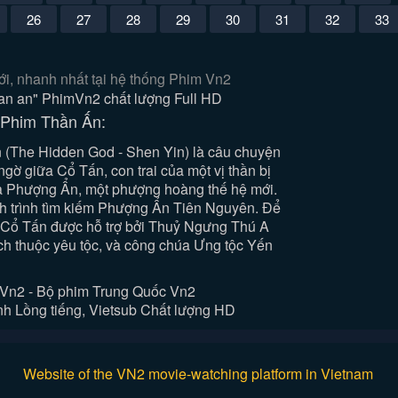
26
27
28
29
30
31
32
33
i, nhanh nhất tại hệ thống Phim Vn2
than an" PhimVn2 chất lượng Full HD
 Phim Thần Ấn:
(The Hidden God - Shen Yin) là câu chuyện
gờ giữa Cổ Tấn, con trai của một vị thần bị
à Phượng Ẩn, một phượng hoàng thế hệ mới.
nh trình tìm kiếm Phượng Ẩn Tiên Nguyên. Để
, Cổ Tấn được hỗ trợ bởi Thuỷ Ngưng Thú A
ch thuộc yêu tộc, và công chúa Ưng tộc Yến
Vn2 - Bộ phim Trung Quốc Vn2
h Lồng tiếng, Vietsub Chất lượng HD
Website of the VN2 movie-watching platform in Vietnam