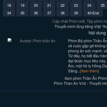
18
19
20
21
22
23
24
25
34
35
36
37
38
39
40-End
Cập nhật Phim mới, Tập phim mớ
Thuyết minh lồng tiếng Việt "
Nội dung
Phim Bộ phim Thần Ấn 
về cuộc gặp gỡ không n
phong ấn sức mạnh, v
Từ đây, họ bắt đầu hà
đạt được mục tiêu này
Âm, một hồ ly Hồng Dị
Sảng...
[Xem thêm]
Xem phim Thần Ấn Phim
Phim Than An Vn2 - Thuyết min