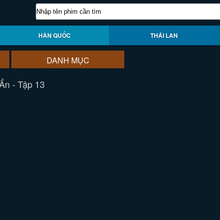
HÀN QUỐC
THÁI LAN
DANH MỤC
Ấn - Tập 13