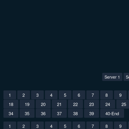
Server 1
S
1
2
3
4
5
6
7
8
9
18
19
20
21
22
23
24
25
34
35
36
37
38
39
40-End
1
2
3
4
5
6
7
8
9