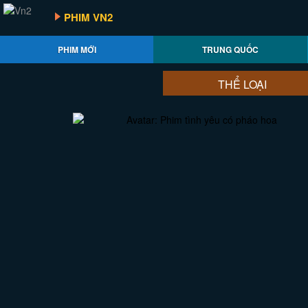
PHIM VN2
PHIM MỚI
TRUNG QUỐC
THỂ LOẠI