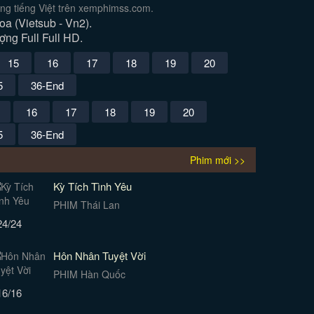
ng tiếng Việt trên xemphimss.com.
 (Vietsub - Vn2).
ợng Full Full HD.
15
16
17
18
19
20
5
36-End
16
17
18
19
20
5
36-End
Phim mới >>
Kỳ Tích Tình Yêu
PHIM Thái Lan
24/24
Hôn Nhân Tuyệt Vời
PHIM Hàn Quốc
16/16