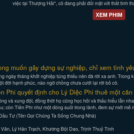
việc tại Thượng Hải", cô đang phải đối mặt với thất tình th
XEM PHIM
òng muốn gây dựng sự nghiệp, chỉ xem tình yêu
 ngày tháng khởi nghiệp túng thiếu nên đã rời xa anh. Trong kh
 đời hạnh phúc, nào ngờ chồng chưa cưới lại rời bỏ cô.
n Phi quyết định cho Lý Diệc Phi thuê một căn
ồng và xung đột, đồng thời họ cũng học hỏi và thấu hiểu lẫn nh
ấu; còn Tiền Phi như một dòng suối trong lành, đem sự mới mẻ m
 Đầu Tư (Tên Gọi Chúng Ta Sống Chung Nhà)
 Văn, Lý Hân Trạch, Khương Bội Dao, Trịnh Thuỷ Tinh