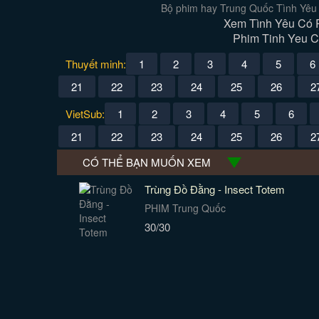
Bộ phim hay Trung Quốc Tình Yêu 
Xem Tình Yêu Có P
Phim Tinh Yeu Co
Thuyết minh:
1
2
3
4
5
6
21
22
23
24
25
26
2
VietSub:
1
2
3
4
5
6
21
22
23
24
25
26
2
CÓ THỂ BẠN MUỐN XEM
Trùng Đồ Đằng - Insect Totem
PHIM Trung Quốc
30/30