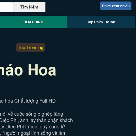
Phim xem nhiều
HOẠT HÌNH
Top Phim TikTok
Top Trending
háo Hoa
ao hoa Chất lượng Full HD
nói về cuộc sống ở ghép lãng
ý Diệc Phi, anh lấy thân phận khách
 Lý Diệc Phi từ một quý công tử
 "người ngoại tỉnh sống và làm