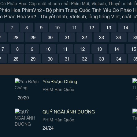
Có Pháo Hoa. Cập nhật nhanh nhất Phim Mới, Vietsub, Thuyết minh lồ
háo Hoa PhimVn2 - Bộ phim Trung Quốc Tình Yêu Có Pháo Hoa
 Phao Hoa Vn2 - Thuyết minh, Vietsub, lồng tiếng Việt, chất lư
7
8
9
10
11
12
13
14
7
28
29
30
31
32
33
34
3
7
8
9
10
11
12
13
14
15
7
28
29
30
31
32
33
34
3
Yêu Được Chăng
PHIM Hàn Quốc
20/20
QUÝ NGÀI ÁNH DƯƠNG
PHIM Hàn Quốc
24/24