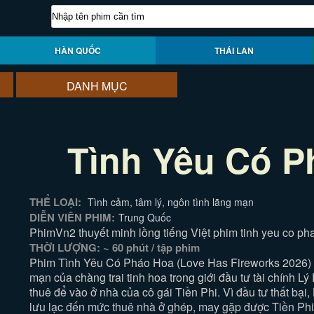
HÀN QUỐC
THÁI LAN
DANH MỤC
Tình Yêu Có P
THỂ LOẠI:
Tình cảm, tâm lý, ngôn tình lãng mạn
DIỄN VIÊN PHIM:
Trung Quốc
PhimVn2 thuyết minh lồng tiếng Việt phim tinh yeu co ph
THỜI LƯỢNG: ~ 60 phút / tập phim
Phim Tình Yêu Có Pháo Hoa (Love Has Fireworks 2026) 
mạn của chàng trai tinh hoa trong giới đầu tư tài chính L
thuê để vào ở nhà của cô gái Tiền Phi. Vì đầu tư thất bại,
lưu lạc đến mức thuê nhà ở ghép, may gặp được Tiền Phi,