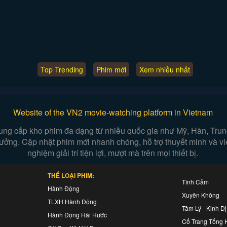
Top Trending
Phim mới
Xem nhiều nhất
Website of the VN2 movie-watching platform in Vietnam
ung cấp kho phim đa dạng từ nhiều quốc gia như Mỹ, Hàn, Trung,
n tưởng. Cập nhật phim mới nhanh chóng, hỗ trợ thuyết minh và 
nghiệm giải trí tiện lợi, mượt mà trên mọi thiết bị.
THỂ LOẠI PHIM:
Tình Cảm
Hành Động
Xuyên Không
TLXH Hành Động
Tâm Lý - Kinh Dị
Hành Động Hài Hước
Cổ Trang Tổng 