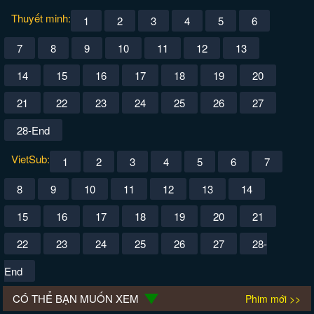
Thuyết minh:
1
2
3
4
5
6
7
8
9
10
11
12
13
14
15
16
17
18
19
20
21
22
23
24
25
26
27
28-End
VietSub:
1
2
3
4
5
6
7
8
9
10
11
12
13
14
15
16
17
18
19
20
21
22
23
24
25
26
27
28-
End
CÓ THỂ BẠN MUỐN XEM
Phim mới >>