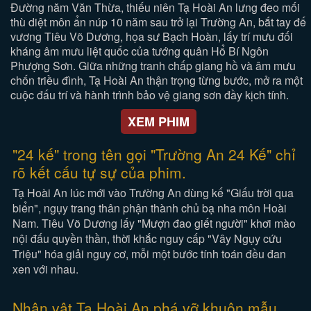
Đường năm Văn Thừa, thiếu niên Tạ Hoài An lưng đeo mối
thù diệt môn ẩn núp 10 năm sau trở lại Trường An, bắt tay đế
vương Tiêu Võ Dương, họa sư Bạch Hoàn, lấy trí mưu đối
kháng âm mưu liệt quốc của tướng quân Hổ Bí Ngôn
Phượng Sơn. Giữa những tranh chấp giang hồ và âm mưu
chốn triều đình, Tạ Hoài An thận trọng từng bước, mở ra một
cuộc đấu trí và hành trình bảo vệ giang sơn đầy kịch tính.
XEM PHIM
"24 kế" trong tên gọi "Trường An 24 Kế" chỉ
rõ kết cấu tự sự của phim.
Tạ Hoài An lúc mới vào Trường An dùng kế "Giấu trời qua
biển", ngụy trang thân phận thành chủ bạ nha môn Hoài
Nam. Tiêu Võ Dương lấy "Mượn đao giết người" khơi mào
nội đấu quyền thần, thời khắc nguy cấp "Vây Ngụy cứu
Triệu" hóa giải nguy cơ, mỗi một bước tính toán đều đan
xen với nhau.
Nhân vật Tạ Hoài An phá vỡ khuôn mẫu