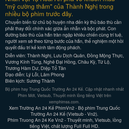
"mỹ cường thảm" của Thành Nghị trong
nhiều bộ phim trước đây.
Chuyển biến từ chủ bộ huyện nha đến kỳ thủ báo thù cần
phải thay đổi chính xác giữa ẩn nhẫn và bộc phát. Con
đường báo thù của hắn tràn ngập khiêu chiến cùng trí tuệ,
người xem sẽ theo từng bước của hắn, thể nghiệm một hồi
quyết đấu trí kế kinh tâm động phách.
Diễn viên: Thành Nghị, Lưu Dịch Quân, Đồng Mộng Thực,
Vương Kính Tùng, Nghê Đại Hồng, Châu Kỳ, Từ Lộ,
Trương Hàm Dư, Diệp Tổ Tân
Đạo diễn: Lý Lỗi, Lâm Phong
Biên kịch: Sương Thành
Bộ phim hay Trung Quốc Trường An 24 Kế. Cập nhật nhanh nhất
Phim Mới, Vietsub, Thuyết minh lồng tiếng Việt trên
xemphimss.com.
Xem Trường An 24 Kế PhimVn2 - Bộ phim Trung Quốc
Trường An 24 Kế (Vietsub - Vn2).
Phim Truong An 24 Ke Vn2 - Thuyết minh, Vietsub, lồng
tiếng Việt, chất lượng Full Full HD.